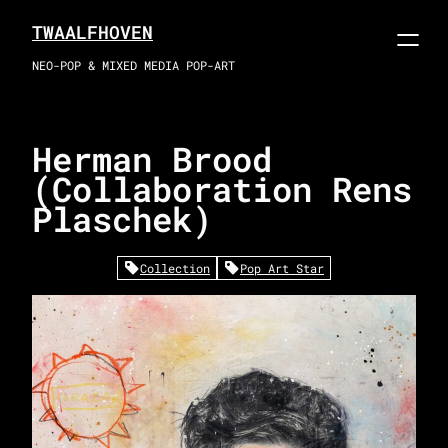
Skip
TWAALFHOVEN
to
content
NEO-POP & MIXED MEDIA POP-ART
Herman Brood
(Collaboration Rens
Plaschek)
Collection
Pop Art Star