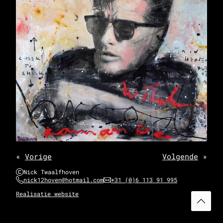
«
Vorige
Volgende
»
Nick Twaalfhoven
nick12hoven@hotmail.com
+31 (0)6 113 91 995
Realisatie website