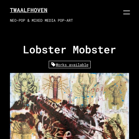
Skip
TWAALFHOVEN
to
content
NEO-POP & MIXED MEDIA POP-ART
Lobster Mobster
Works available