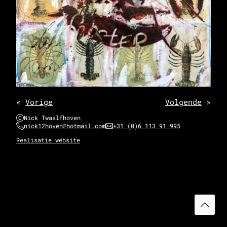
«
Vorige
Volgende
»
Nick Twaalfhoven
nick12hoven@hotmail.com
+31 (0)6 113 91 995
Realisatie website